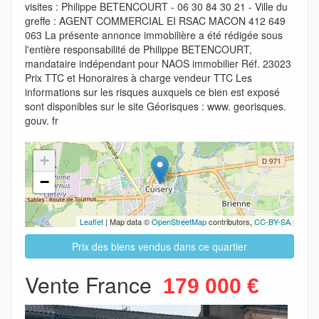
visites : Philippe BETENCOURT - 06 30 84 30 21 - Ville du
greffe : AGENT COMMERCIAL EI RSAC MACON 412 649
063 La présente annonce immobilière a été rédigée sous
l'entière responsabilité de Philippe BETENCOURT,
mandataire indépendant pour NAOS immobilier Réf. 23023
Prix TTC et Honoraires à charge vendeur TTC Les
informations sur les risques auxquels ce bien est exposé
sont disponibles sur le site Géorisques : www. georisques.
gouv. fr
+
−
Leaflet
| Map data ©
OpenStreetMap
contributors,
CC-BY-SA
Prix des biens vendus dans ce quartier
Vente France
179 000 €